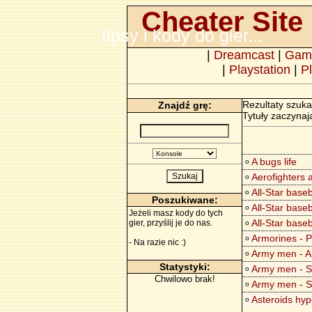
Cheater Site 
tipsy i kody do gier...
|
Dreamcast
|
Gam
|
Playstation
|
Pl
Rezultaty szuka
Znajdź grę:
Tytuły zaczynaj
A bugs life
o
Aerofighters 
o
All-Star base
o
Poszukiwane:
All-Star base
o
Jeżeli masz kody do tych
All-Star base
gier, przyślij je do nas.
o
Armorines - 
o
- Na razie nic :)
Army men - A
o
Statystyki:
Army men - S
o
Chwilowo brak!
Army men - S
o
Asteroids hyp
o