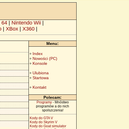
 64
|
Nintendo Wii
|
o
|
XBox
|
X360
|
Menu:
Index
o
Nowości (PC)
o
Konsole
o
Ulubiona
o
Startowa
o
Kontakt
o
Polecam:
Programy
- Mnóstwo
programów a do nich
spolszczenia!
Kody do GTA V
Kody do Skyrim V
Kody do Goat simulator