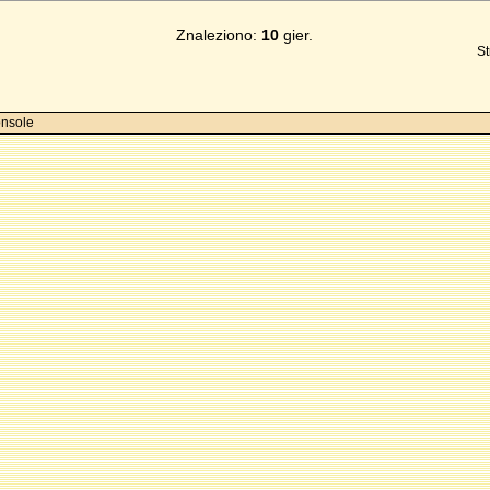
Znaleziono:
10
gier.
St
onsole