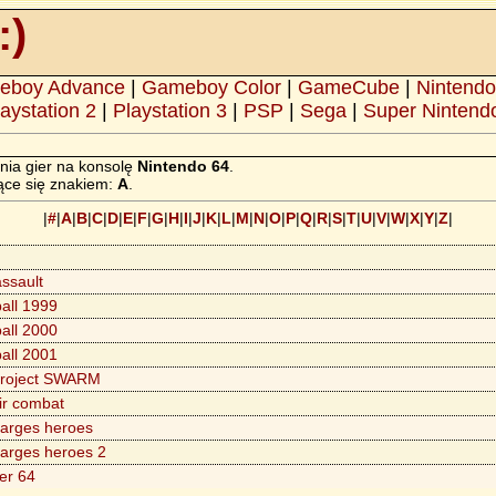
:)
eboy Advance
|
Gameboy Color
|
GameCube
|
Nintendo
aystation 2
|
Playstation 3
|
PSP
|
Sega
|
Super Nintend
nia gier na konsolę
Nintendo 64
.
ące się znakiem:
A
.
|
#
|
A
|
B
|
C
|
D
|
E
|
F
|
G
|
H
|
I
|
J
|
K
|
L
|
M
|
N
|
O
|
P
|
Q
|
R
|
S
|
T
|
U
|
V
|
W
|
X
|
Y
|
Z
|
assault
ball 1999
ball 2000
ball 2001
Project SWARM
ir combat
arges heroes
arges heroes 2
er 64