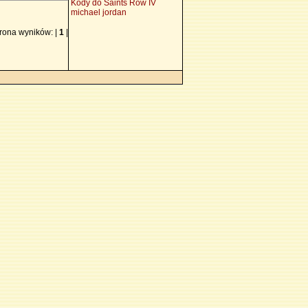
Kody do Saints Row IV
michael jordan
rona wyników: |
1
|