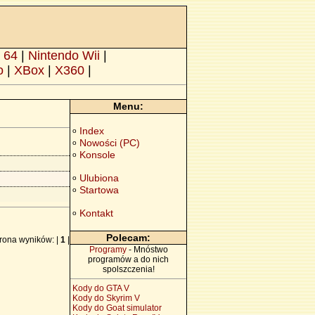
 64
|
Nintendo Wii
|
o
|
XBox
|
X360
|
Menu:
Index
o
Nowości (PC)
o
Konsole
o
Ulubiona
o
Startowa
o
Kontakt
o
Polecam:
rona wyników: |
1
|
Programy
- Mnóstwo
programów a do nich
spolszczenia!
Kody do GTA V
Kody do Skyrim V
Kody do Goat simulator