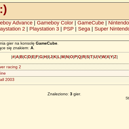
:)
eboy Advance
|
Gameboy Color
|
GameCube
|
Nintendo
aystation 2
|
Playstation 3
|
PSP
|
Sega
|
Super Nintend
nia gier na konsolę
GameCube
.
ące się znakiem:
A
.
|
#
|
A
|
B
|
C
|
D
|
E
|
F
|
G
|
H
|
I
|
J
|
K
|
L
|
M
|
N
|
O
|
P
|
Q
|
R
|
S
|
T
|
U
|
V
|
W
|
X
|
Y
|
Z
|
er racing 2
line
ball 2003
Znaleziono:
3
gier.
St