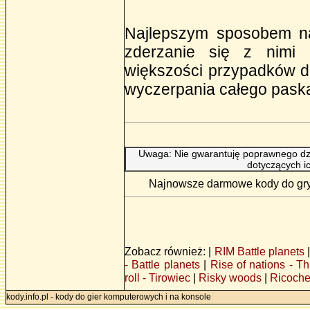
Najlepszym sposobem na
zderzanie się z nimi
większości przypadków 
wyczerpania całego paska
Uwaga: Nie gwarantuję poprawnego dzi
dotyczących i
Najnowsze darmowe kody do gry 
Zobacz również: |
RIM Battle planets
- Battle planets
|
Rise of nations - Th
roll - Tirowiec
|
Risky woods
|
Ricochet
kody.info.pl - kody do gier komputerowych i na konsole