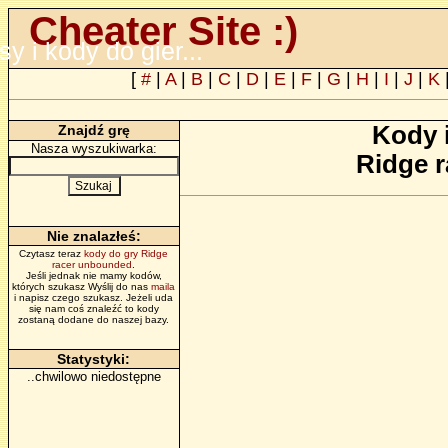
Cheater Site :)
psy i kody do gier...
[
#
|
A
|
B
|
C
|
D
|
E
|
F
|
G
|
H
|
I
|
J
|
K
Kody 
Znajdź grę
Nasza wyszukiwarka:
Ridge 
Nie znalazłeś:
Czytasz teraz
kody do gry Ridge
racer unbounded
.
Jeśli jednak nie mamy kodów,
których szukasz Wyślij do nas
maila
i napisz czego szukasz. Jeżeli uda
się nam coś znaleźć to kody
zostaną dodane do naszej bazy.
Statystyki:
..chwilowo niedostępne